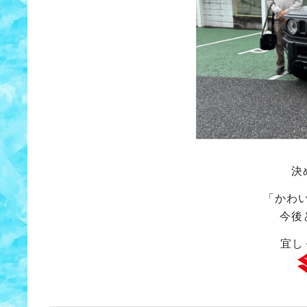
決
「かわ
今後
宜し