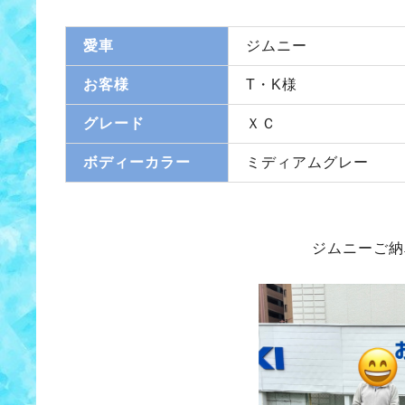
愛車
ジムニー
お客様
T・K様
グレード
ＸＣ
ボディーカラー
ミディアムグレー
ジムニーご納