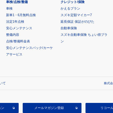
車検/点検/整備
クレジット/保険
車検
かえるプラン
新車1・6月無料点検
スズキ定額マイカー7
法定1年点検
延長保証 保証がのびた
安心メンテナンス
自動車保険
整備内容
スズキ自動車保険 ちょい得プラ
点検/整備料金表
ン
安心メンテナンスパック/カーケ
アサービス
いて
株式会
ョン
メールマガジン登録
リコー