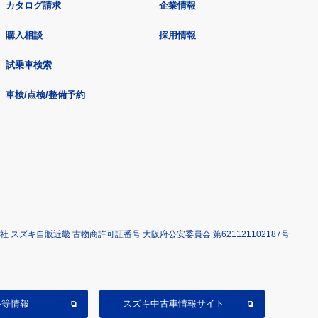
カタログ請求
企業情報
購入相談
採用情報
試乗車検索
車検/点検/整備予約
社 スズキ自販近畿 古物商許可証番号 大阪府公安委員会 第621121102187号
ル等情報
スズキ中古車情報サイト