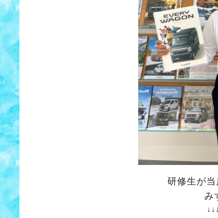
研修生が当
み
↓↓