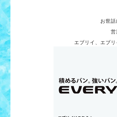
お世話
営
エブリイ、エブリ