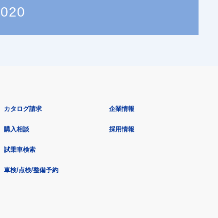
7020
カタログ請求
企業情報
購入相談
採用情報
試乗車検索
車検/点検/整備予約