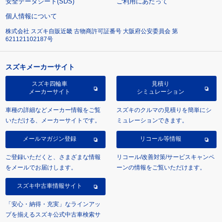
安全データシート(SDS)
ご利用にあたって
個人情報について
株式会社 スズキ自販近畿 古物商許可証番号 大阪府公安委員会 第
621121102187号
スズキメーカーサイト
スズキ四輪車
見積り
メーカーサイト
シミュレーション
車種の詳細などメーカー情報をご覧
スズキのクルマの見積りを簡単にシ
いただける、メーカーサイトです。
ミュレーションできます。
メールマガジン登録
リコール等情報
ご登録いただくと、さまざまな情報
リコール/改善対策/サービスキャンペ
をメールでお届けします。
ーンの情報をご覧いただけます。
スズキ中古車情報サイト
「安心・納得・充実」なラインアッ
プを揃えるスズキ公式中古車検索サ