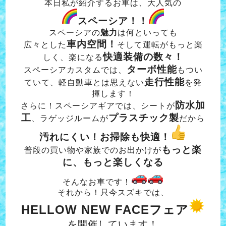
本日私が紹介するお車は、大人気の
スペーシア！！
スペーシアの
魅力
は何といっても
車内空間！
広々とした
そして運転がもっと楽
快適装備の数々！
しく、楽になる
ターボ性能
スペーシアカスタムでは、
もつい
走行性能
ていて、軽自動車とは思えない
を発
揮します！
防水加
さらに！スペーシアギアでは、シートが
工
プラスチック製
、ラゲッジルームが
だから
汚れにくい！お掃除も快適！
もっと楽
普段の買い物や家族でのお出かけが
に、もっと楽しくなる
そんなお車です！
それから！只今スズキでは、
HELLOW NEW FACEフェア
を開催しています！