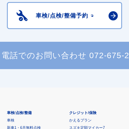
車検/点検/
整備予約
電話でのお問い合わせ
072-675-
車検/点検/整備
クレジット/保険
車検
かえるプラン
新車1・6月無料点検
スズキ定額マイカー7