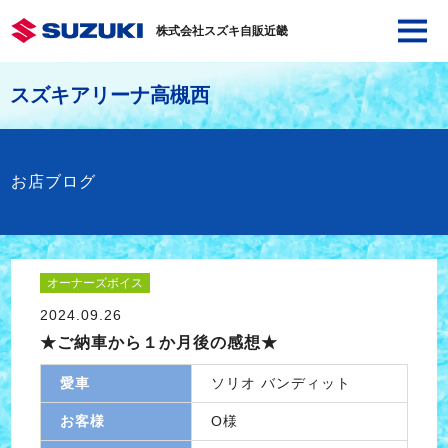
株式会社スズキ自販近畿
スズキアリーナ高槻西
お店ブログ
オーナーズボイス
2024.09.26
★ご納車から１か月後の感想★
愛車
ソリオ バンディット
お客様
O様