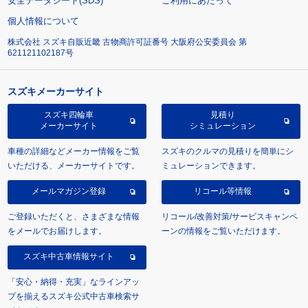
安全データシート(SDS)
ご利用にあたって
個人情報について
株式会社 スズキ自販近畿 古物商許可証番号 大阪府公安委員会 第
621121102187号
スズキメーカーサイト
スズキ四輪車
見積り
メーカーサイト
シミュレーション
車種の詳細などメーカー情報をご覧
スズキのクルマの見積りを簡単にシ
いただける、メーカーサイトです。
ミュレーションできます。
メールマガジン登録
リコール等情報
ご登録いただくと、さまざまな情報
リコール/改善対策/サービスキャンペ
をメールでお届けします。
ーンの情報をご覧いただけます。
スズキ中古車情報サイト
「安心・納得・充実」なラインアッ
プを揃えるスズキ公式中古車検索サ