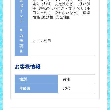
足
走り（加速・安定性など） ,使い勝
ポ
手 ,運転のしやすさ・乗り心地（小
イ
回りが利く・疲れないなど） ,環境
ン
性能 ,経済性 ,安全性能
ト
そ
の
他
メイン利用
項
目
お客様情報
性別
男性
年齢層
50代