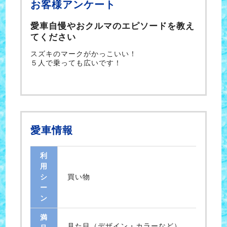
お客様アンケート
愛車自慢やおクルマのエピソードを教え
てください
スズキのマークがかっこいい！
５人で乗っても広いです！
愛車情報
利
用
シ
買い物
ー
ン
満
見た目（デザイン・カラーなど） ,