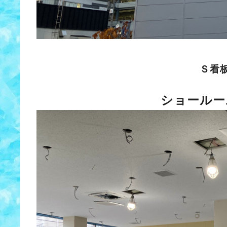
Ｓ看
ショールー