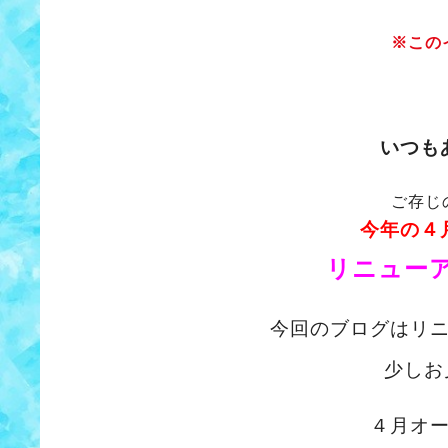
※この
いつも
ご存じ
今年の４
リニュー
今回のブログはリ
少しお
４月オ