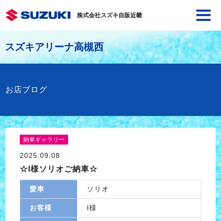
株式会社スズキ自販近畿
スズキアリーナ高槻西
お店ブログ
納車ギャラリー
2025.09.08
☆I様ソリオご納車☆
愛車
ソリオ
お客様
I様