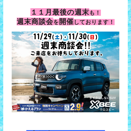
１１月最後の週末
も！
週末商談会
開催
を
しております！