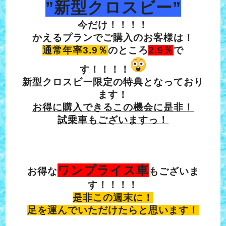
”新型クロスビー”
今だけ！！！！
かえるプランでご購入のお客様は！
通常年率3.9％
のところ
2.9％
で
す！！！！
新型クロスビー限定の特典となっており
ます！
お得に購入できるこの機会に是非！
試乗車もございますっ！
ワンプライス車
お得な
もございま
す！！！！
是非この週末に！
足を運んでいただけたらと思います！