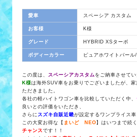
愛車
スペーシア カスタム
お客様
K様
グレード
HYBRID XSターボ
ボディーカラー
ピュアホワイトパール
この度は、
スペーシアカスタム
をご納車させてい
K様
は海外SUV車をお乗りでございましたが、
ただきました。
各社の軽ハイトワゴン車を比較していただく中、
良いとの評価をいただき、
さらに
スズキ自販
近畿
が設定するワンプライス車
この大変お得な【
まいど NEO
】はいつまで続
チャンス
です！！