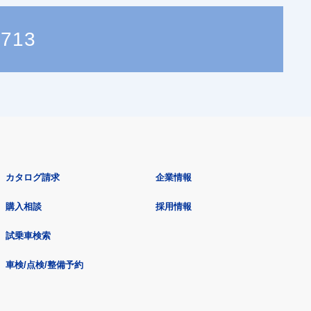
2713
カタログ請求
企業情報
購入相談
採用情報
試乗車検索
車検/点検/整備予約