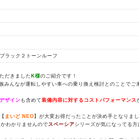
/ブラック２トーンルーフ
ただきました
K様
のご紹介です！
家族みんなが運転しやすい車への乗り換え検討とのことでご
デザイン
も含めて
装備内容に対するコストパフォーマンス
【
まいど NEO
】が大変お得だったことが決め手となりま
くかわかりませんので
スペーシア
シリーズが気になってる方