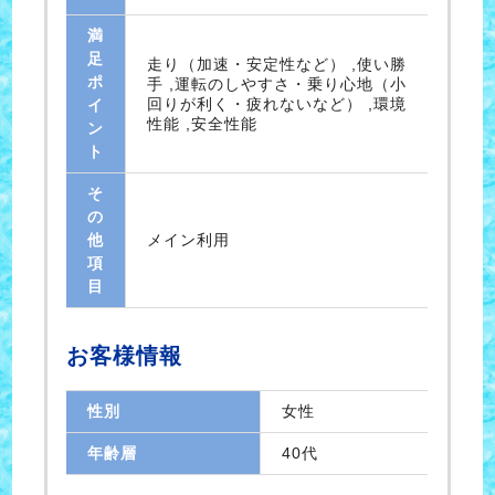
満
足
走り（加速・安定性など） ,使い勝
ポ
手 ,運転のしやすさ・乗り心地（小
回りが利く・疲れないなど） ,環境
イ
性能 ,安全性能
ン
ト
そ
の
他
メイン利用
項
目
お客様情報
性別
女性
年齢層
40代