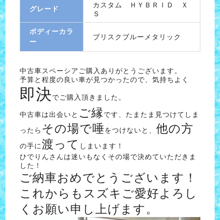
カスタム ＨＹＢＲＩＤ Ｘ
グレード
Ｓ
ボディーカラ
ブリスクブルーメタリック
ー
中古車スペーシアご購入ありがとうございます。
予算と程度の良い車が見つかったので、気持ちよく
即決
でご購入頂きました。
ご縁
中古車は出会いと
です、たまたま見つけてしま
その場で唾
他の方
ったら
をつけないと、
渡って
の手に
しまいます！
ひでりんさんは迷いもなくその場で決めていただきま
した！
ご納車おめでとうございます！
これからもスズキご愛好よろし
くお願い申し上げます。