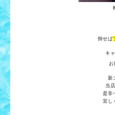
倒せば
キ
お
新
当
是非
宜し