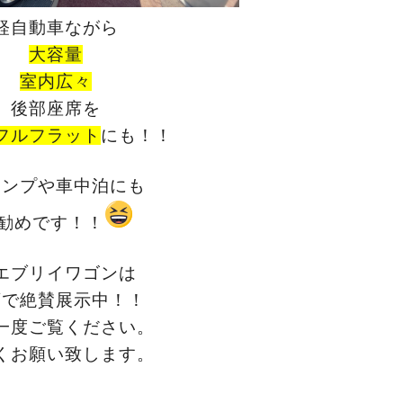
軽自動車ながら
大容量
室内広々
後部座席を
フルフラット
にも！！
ャンプや車中泊にも
勧めです！！
エブリイワゴンは
店で絶賛展示中！！
一度ご覧ください。
くお願い致します。