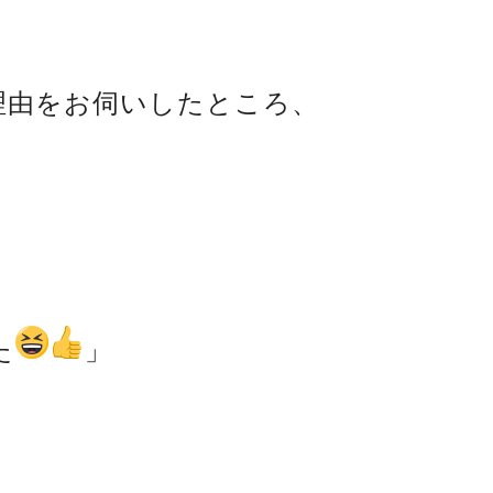
理由をお伺いしたところ、
た
」