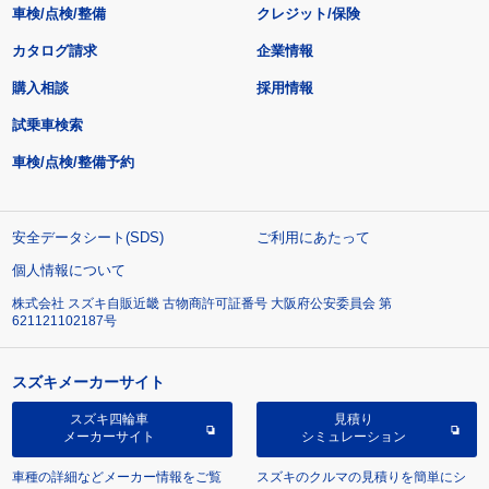
車検/点検/整備
クレジット/保険
カタログ請求
企業情報
購入相談
採用情報
試乗車検索
車検/点検/整備予約
安全データシート(SDS)
ご利用にあたって
個人情報について
株式会社 スズキ自販近畿 古物商許可証番号 大阪府公安委員会 第
621121102187号
スズキメーカーサイト
スズキ四輪車
見積り
メーカーサイト
シミュレーション
車種の詳細などメーカー情報をご覧
スズキのクルマの見積りを簡単にシ