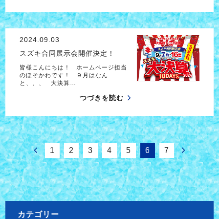
2024.09.03
スズキ合同展示会開催決定！
皆様こんにちは！ ホームページ担当
のほそかわです！ ９月はなん
と、、、 大決算…
つづきを読む
1
2
3
4
5
6
7
カテゴリー