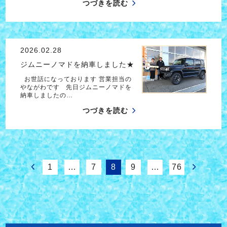
つづきを読む
2026.02.28
ジムニーノマドを納車しました★
お世話になっております 営業担当の
やながわです 先日ジムニーノマドを
納車しましたの…
つづきを読む
1
…
7
8
9
…
76