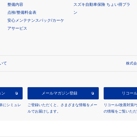
整備内容
スズキ自動車保険 ちょい得プラ
点検/整備料金表
ン
安心メンテナンスパック/カーケ
アサービス
いて
株式会
ョン
メールマガジン登録
リコー
単にシミュレ
ご登録いただくと、さまざまな情報をメー
リコール/改善対策
ルでお届けします。
の情報をご覧いただ