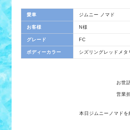
愛車
ジムニー ノマド
お客様
N様
グレード
FC
ボディーカラー
シズリングレッドメタ
お世
営業
本日ジムニーノマドを