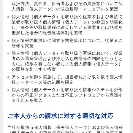
取扱方法、責任者、担当者およびその責務等について個
人情報（個人データ）の取扱規程・マニュアルを策定
個人情報（個人データ）を取り扱う従業者および当該従
業者が取り扱う個人情報（個人データ）の範囲を明確化
し、法令等や取扱規程に違反している事実または兆候を
把握した場合の報告連絡体制を整備
個人情報の取扱いに関する留意事項について、従業者に
研修を実施
個人情報（個人データ）を取り扱う区域において、従業
者の入退室管理および持ち込む機器等の制限を行うとと
もに、権限を有しない者による個人情報（個人データ）
の閲覧を防止する措置
アクセス制御を実施して、担当者および取り扱う個人情
報データベース等の範囲を限定
個人情報（個人データ）を取り扱う情報システムを外部
からの不正アクセスまたは不正ソフトウェアから保護す
る仕組みを導入
ご本人からの請求に対する適切な対応
当社が取扱う個人情報（保有個人データ）および個人情報
（個人データ）の第三者提供記録について、当社所定の要