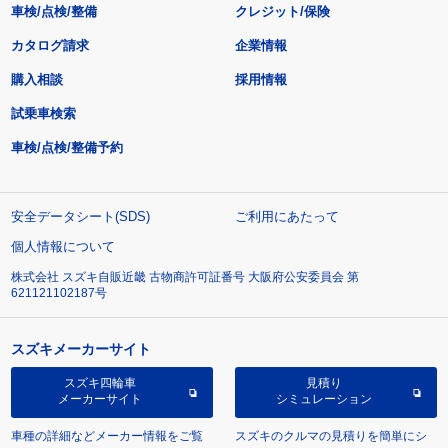
車検/点検/整備
クレジット/保険
カタログ請求
企業情報
購入相談
採用情報
試乗車検索
車検/点検/整備予約
安全データシート(SDS)
ご利用にあたって
個人情報について
株式会社 スズキ自販近畿 古物商許可証番号 大阪府公安委員会 第
621121102187号
スズキメーカーサイト
スズキ四輪車
見積り
メーカーサイト
シミュレーション
車種の詳細などメーカー情報をご覧
スズキのクルマの見積りを簡単にシ