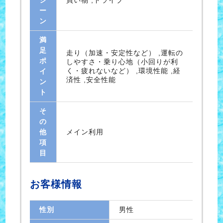
シ
買い物 ,ドライブ
ー
ン
満
足
走り（加速・安定性など） ,運転の
ポ
しやすさ・乗り心地（小回りが利
く・疲れないなど） ,環境性能 ,経
イ
済性 ,安全性能
ン
ト
そ
の
他
メイン利用
項
目
お客様情報
性別
男性