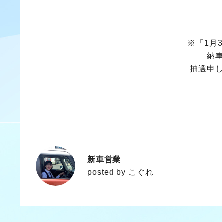
※「1月
納
抽選申
新車営業
こぐれ
posted by こぐれ