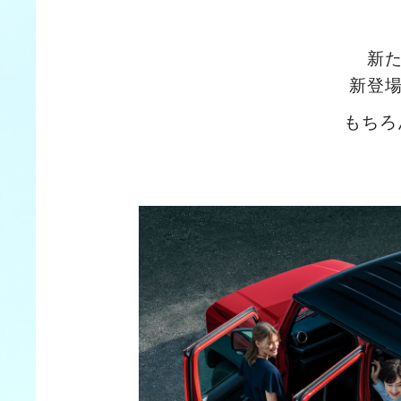
新
新登
もちろ