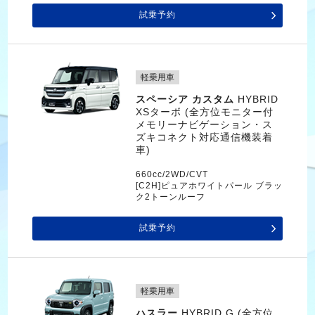
試乗予約
軽乗用車
スペーシア カスタム
HYBRID
XSターボ (全方位モニター付
メモリーナビゲーション・ス
ズキコネクト対応通信機装着
車)
660cc/2WD/CVT
[C2H]ピュアホワイトパール ブラッ
ク2トーンルーフ
試乗予約
軽乗用車
ハスラー
HYBRID G (全方位