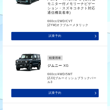
モニター付メモリーナビゲー
ション・スズキコネクト対応
通信機装着車)
660cc/2WD/CVT
[ZYW]オフブルーメタリック
試乗予約
軽乗用車
ジムニー
XG
660cc/4WD/5MT
[ZJ3]ブルーイッシュブラックパー
ル3
試乗予約