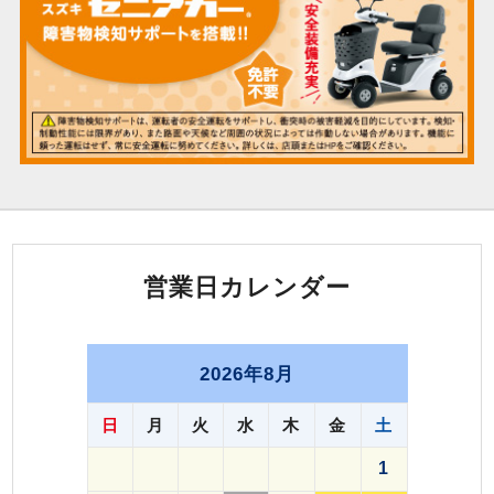
営業日カレンダー
2026年8月
日
月
火
水
木
金
土
1