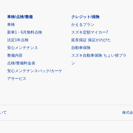
車検/点検/整備
クレジット/保険
車検
かえるプラン
新車1・6月無料点検
スズキ定額マイカー7
法定1年点検
延長保証 保証がのびた
安心メンテナンス
自動車保険
整備内容
スズキ自動車保険 ちょい得プラ
点検/整備料金表
ン
安心メンテナンスパック/カーケ
アサービス
いて
株式会