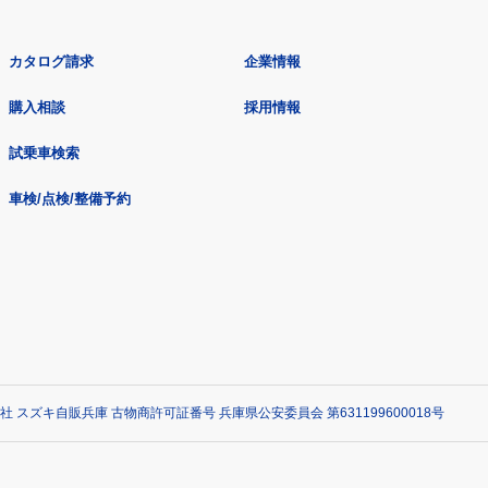
カタログ請求
企業情報
購入相談
採用情報
試乗車検索
車検/点検/整備予約
社 スズキ自販兵庫 古物商許可証番号 兵庫県公安委員会 第631199600018号