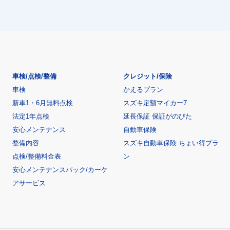
車検/点検/整備
クレジット/保険
車検
かえるプラン
新車1・6月無料点検
スズキ定額マイカー7
法定1年点検
延長保証 保証がのびた
安心メンテナンス
自動車保険
整備内容
スズキ自動車保険 ちょい得プラ
点検/整備料金表
ン
安心メンテナンスパック/カーケ
アサービス