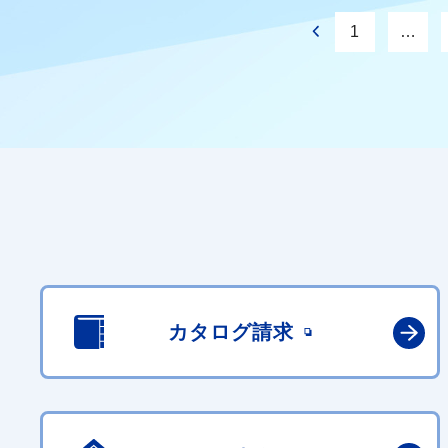
1
…
カタログ請求