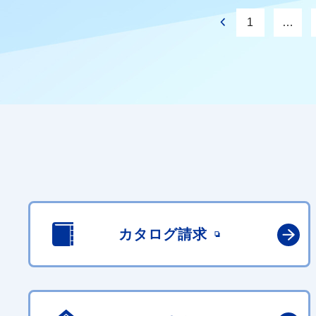
1
…
カタログ請求