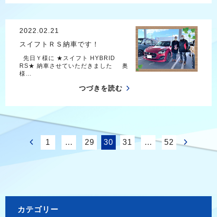
2022.02.21
スイフトＲＳ納車です！
先日Ｙ様に ★スイフト HYBRID
RS★ 納車させていただきました 奥
様…
つづきを読む
1
…
29
30
31
…
52
カテゴリー