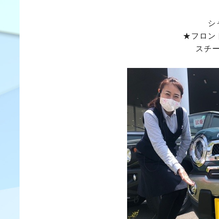
シ
★フロン
スチ