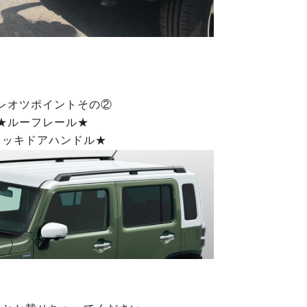
レオツポイントその②
★ルーフレール★
メッキドアハンドル★