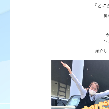
『とに
奥
ハ
紹介し