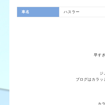
車名
ハスラー
早す
ジ
ブログはカラッ
カ