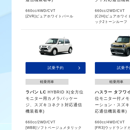
660cc/4WD/CVT
660cc/2WD/CVT
[ZVR]ピュアホワイトパール
[C2H]ピュアホワイ
ック2トーンルーフ
試乗予約
試乗予
軽乗用車
軽乗用車
ラパン LC
HYBRID X(全方位
ハスラー タフワ
モニター用カメラパッケー
位モニター付メモ
ジ、スズキコネクト対応通信
ーション・スズキ
機装着車)
応通信機装着車)
660cc/2WD/CVT
660cc/4WD/CVT
[WBB]ソフトベージュメタリック
[FR3]ウッドラン