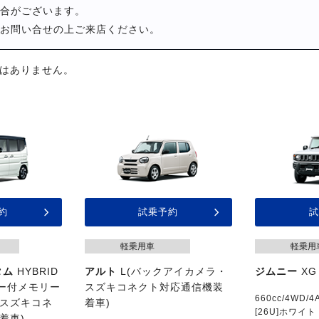
合がございます。
お問い合せの上ご来店ください。
はありません。
約
試乗予約
試
軽乗用車
軽乗用
タム
HYBRID
アルト
L(バックアイカメラ・
ジムニー
XG
ター付メモリー
スズキコネクト対応通信機装
660cc/4WD/4
スズキコネ
着車)
[26U]ホワイト
着車)