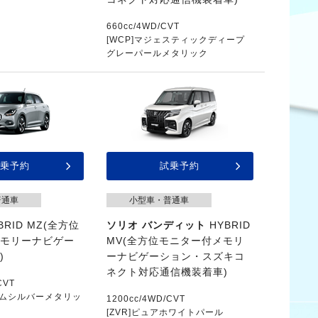
660cc/4WD/CVT
[WCP]マジェスティックディープ
グレーパールメタリック
乗予約
試乗予約
普通車
小型車・普通車
BRID MZ(全方位
ソリオ バンディット
HYBRID
メモリーナビゲー
MV(全方位モニター付メモリ
)
ーナビゲーション・スズキコ
ネクト対応通信機装着車)
CVT
ミアムシルバーメタリッ
1200cc/4WD/CVT
[ZVR]ピュアホワイトパール