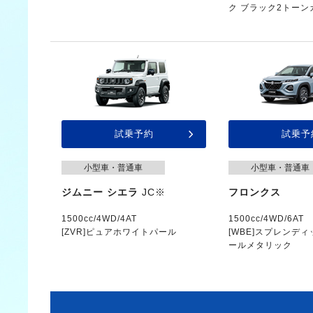
ク ブラック2トーン
試乗予約
試乗予
小型車・普通車
小型車・普通車
ジムニー シエラ
JC※
フロンクス
1500cc/4WD/4AT
1500cc/4WD/6AT
[ZVR]ピュアホワイトパール
[WBE]スプレンデ
ールメタリック