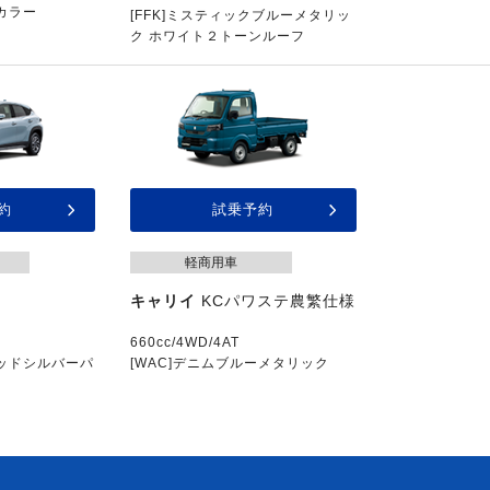
カラー
[FFK]ミスティックブルーメタリッ
ク ホワイト２トーンルーフ
約
試乗予約
軽商用車
キャリイ
KCパワステ農繁仕様
660cc/4WD/4AT
ィッドシルバーパ
[WAC]デニムブルーメタリック