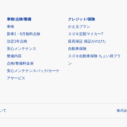
車検/点検/整備
クレジット/保険
車検
かえるプラン
新車1・6月無料点検
スズキ定額マイカー7
法定1年点検
延長保証 保証がのびた
安心メンテナンス
自動車保険
整備内容
スズキ自動車保険 ちょい得プラ
点検/整備料金表
ン
安心メンテナンスパック/カーケ
アサービス
いて
株式会