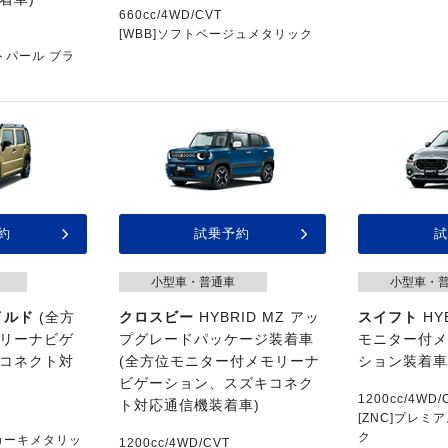
660cc/4WD/CVT
[WBB]ソフトベージュメタリック
トパール ブラ
約
試乗予約
試
小型車・普通車
小型車・
イルド
(全方
クロスビー
HYBRID MZ アッ
スイフト
HY
リーナビゲ
プグレードパッケージ装着車
モニター付
コネクト対
(全方位モニター付メモリーナ
ション装着車
ビゲーション、スズキコネク
1200cc/4WD/
ト対応通信機装着車)
[ZNC]プレ
ク
ドカーキメタリッ
1200cc/4WD/CVT