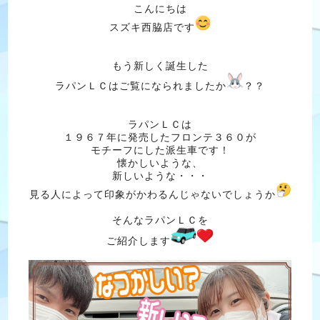
こんにちは
スズキ西脇店です
もう新しく誕生した
ラパンＬＣはご覧になられましたか
？？
ラパンＬＣは
１９６７年に発売したフロンテ３６０が
モチーフにした派生車です！
懐かしいような、
新しいような・・・
見る人によって印象がかわるんじゃないでしょうか
そんなラパンＬＣを
ご紹介します