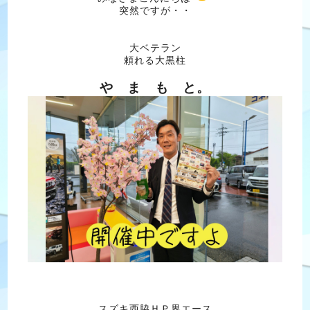
突然ですが・・
大ベテラン
頼れる大黒柱
や ま も と。
スズキ西脇ＨＰ界エース