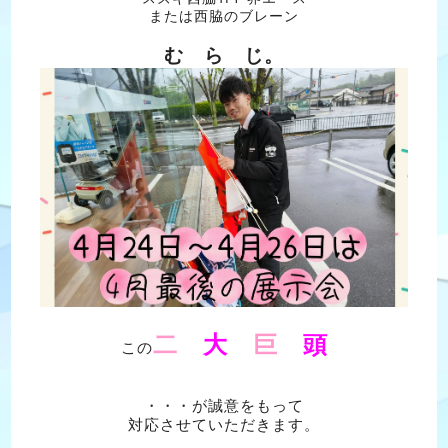
または西脇のブレーン
む ら じ。
二
大
巨
頭
この
・・・が誠意をもって
対応させていただきます。