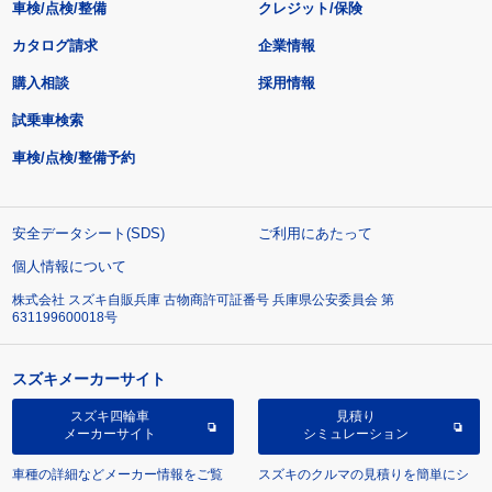
車検/点検/整備
クレジット/保険
カタログ請求
企業情報
購入相談
採用情報
試乗車検索
車検/点検/整備予約
安全データシート(SDS)
ご利用にあたって
個人情報について
株式会社 スズキ自販兵庫 古物商許可証番号 兵庫県公安委員会 第
631199600018号
スズキメーカーサイト
スズキ四輪車
見積り
メーカーサイト
シミュレーション
車種の詳細などメーカー情報をご覧
スズキのクルマの見積りを簡単にシ