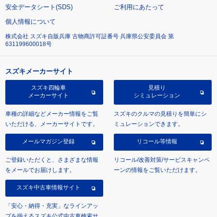
安全データシート(SDS)
ご利用にあたって
個人情報について
株式会社 スズキ自販兵庫 古物商許可証番号 兵庫県公安委員会 第
631199600018号
スズキメーカーサイト
スズキ四輪車
見積り
メーカーサイト
シミュレーション
車種の詳細などメーカー情報をご覧
スズキのクルマの見積りを簡単にシ
いただける、メーカーサイトです。
ミュレーションできます。
メールマガジン登録
リコール等情報
ご登録いただくと、さまざまな情報
リコール/改善対策/サービスキャンペ
をメールでお届けします。
ーンの情報をご覧いただけます。
スズキ中古車情報サイト
「安心・納得・充実」なラインアッ
プを揃えるスズキ公式中古車検索サ