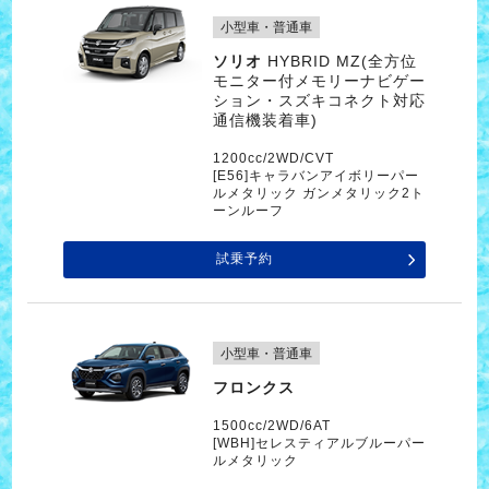
小型車・普通車
ソリオ
HYBRID MZ(全方位
モニター付メモリーナビゲー
ション・スズキコネクト対応
通信機装着車)
1200cc/2WD/CVT
[E56]キャラバンアイボリーパー
ルメタリック ガンメタリック2ト
ーンルーフ
試乗予約
小型車・普通車
フロンクス
1500cc/2WD/6AT
[WBH]セレスティアルブルーパー
ルメタリック