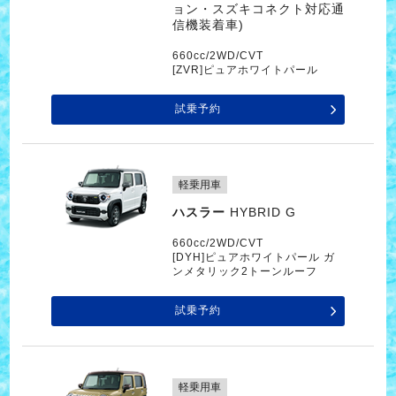
ョン・スズキコネクト対応通
信機装着車)
660cc/2WD/CVT
[ZVR]ピュアホワイトパール
試乗予約
軽乗用車
ハスラー
HYBRID G
660cc/2WD/CVT
[DYH]ピュアホワイトパール ガ
ンメタリック2トーンルーフ
試乗予約
軽乗用車