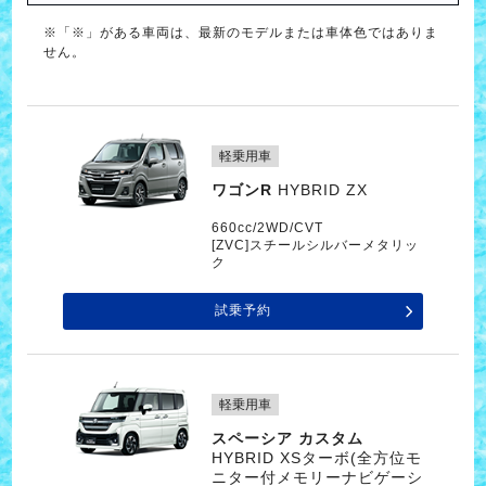
※「※」がある車両は、最新のモデルまたは車体色ではありま
せん。
軽乗用車
ワゴンR
HYBRID ZX
660cc/2WD/CVT
[ZVC]スチールシルバーメタリッ
ク
試乗予約
軽乗用車
スペーシア カスタム
HYBRID XSターボ(全方位モ
ニター付メモリーナビゲーシ