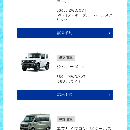
着車)
660cc/2WD/CVT
[WBT]フォギーブルーパールメタ
リック
試乗予約
軽乗用車
ジムニー
XL※
660cc/4WD/4AT
[26U]ホワイト
試乗予約
軽乗用車
エブリイワゴン
PZターボス