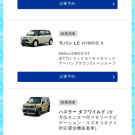
試乗予約
軽乗用車
ラパン LC
HYBRID X
660cc/2WD/CVT
[ET7]トラッドカーキメタリック
アーバンブラウン2トーンルーフ
試乗予約
軽乗用車
ハスラー タフワイルド
(全
方位モニター付メモリーナビ
ゲーション・スズキコネクト
対応通信機装着車)