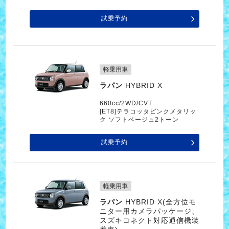
試乗予約
軽乗用車
ラパン
HYBRID X
660cc/2WD/CVT
[ET8]テラコッタピンクメタリッ
ク ソフトベージュ2トーン
試乗予約
軽乗用車
ラパン
HYBRID X(全方位モ
ニター用カメラパッケージ、
スズキコネクト対応通信機装