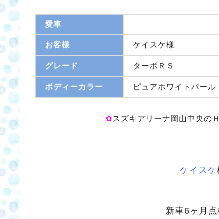
愛車
お客様
ケイスケ様
グレード
ターボＲＳ
ボディーカラー
ピュアホワイトパール
✿
スズキアリーナ岡山中央の
ケイスケ
新車6ヶ月