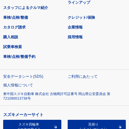
ラインアップ
スタッフによるクルマ紹介
車検/点検/整備
クレジット/保険
カタログ請求
企業情報
購入相談
採用情報
試乗車検索
車検/点検/整備予約
安全データシート(SDS)
ご利用にあたって
個人情報について
東中国スズキ自動車 株式会社 古物商許可証番号 岡山県公安委員会 第
721090013738号
スズキメーカーサイト
スズキ四輪車
見積り
メーカーサイト
シミュレーション