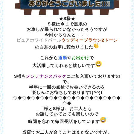
★S様★
Ｓ様は今まで黒系の
お車しか乗られていなかったそうですが
今回からなんと．．．
ピュアホワイトパール
ウッディーブラウン2トーン
の白系のお車に変わりました
これから
通勤
や
お出かけ
で
大活躍してくれると嬉しいです
S様も
メンテナンスパック
にご加入頂いておりますの
で、
半年に一回の点検でお会いできるのを
楽しみにお待ちしております!(^^)!
◇◆◇◆◇◆◇◆◇◆◇◆◇◆◇◆◇◆◇◆◇◆◇◆
◇◆
I様とS様は、
お二人とも
お話していてとても楽しいので
時間を忘れて毎回長話をしています
当店でお二人が合うことはまだないですが、