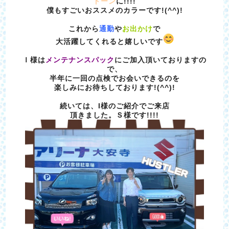
トーン
に!!!!
僕もすごいおススメのカラーです!(^^)!
これから
通勤
や
お出かけ
で
大活躍してくれると嬉しいです
Ｉ様は
メンテナンスパック
にご加入頂いておりますの
で、
半年に一回の点検でお会いできるのを
楽しみにお待ちしております!(^^)!
続いては、I様のご紹介でご来店
頂きました。Ｓ様です!!!!