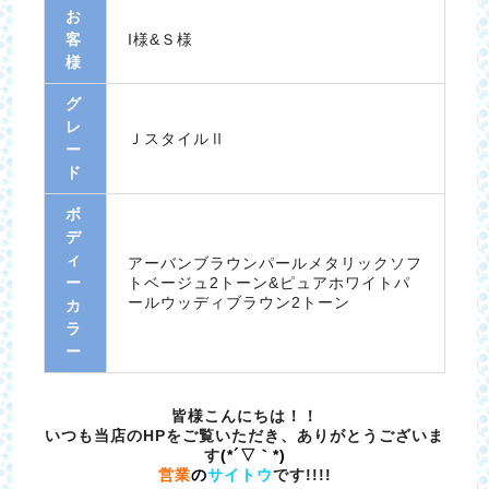
お
客
I様&Ｓ様
様
グ
レ
ＪスタイルⅡ
ー
ド
ボ
デ
ィ
アーバンブラウンパールメタリックソフ
ー
トベージュ2トーン&ピュアホワイトパ
ールウッディブラウン2トーン
カ
ラ
ー
皆様こんにちは！！
いつも当店のHPをご覧いただき、ありがとうございま
す
(*´▽｀*)
営業
の
サイトウ
です!!!!