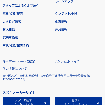
ラインアップ
スタッフによるクルマ紹介
車検/点検/整備
クレジット/保険
カタログ請求
企業情報
購入相談
採用情報
試乗車検索
車検/点検/整備予約
安全データシート(SDS)
ご利用にあたって
個人情報について
東中国スズキ自動車 株式会社 古物商許可証番号 岡山県公安委員会 第
721090013738号
スズキメーカーサイト
スズキ四輪車
見積り
メーカーサイト
シミュレーション