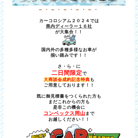
～ ・ ～ ・ ～ ・ ～ ・ ～ ・
カーコロシアム２０２４では
県内ディーラー１６社
が大集合！！
国内外の多種多様なお車が
揃い踏みです！！
さ・ら・に
二日間限定
で
大商談会成約記念特典
も
ご用意しております！！
既に御見積書をつくられた方も
まだこれからの方も
是非この機会に
コンベックス岡山
まで
お越しください！！