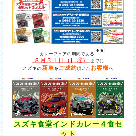
カレーフェアの期間である
８月３１日（日曜）
までに
新車
ご成約
お客様
スズキの
を
頂いた
へ
スズキ食堂インドカレー４食セ
ット