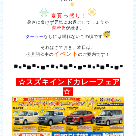
夏真っ盛り！
暑さに負けず元気にお過ごしでしょうか
熱帯夜
が続き、
クーラー
なしには眠れないこの頃です
それはさておき、本日は、
イベント
今月開催中の
のご案内です！
☆
スズキインドカレーフェア
☆