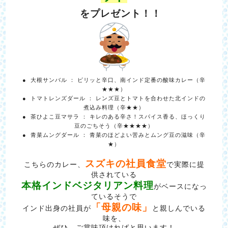
をプレゼント！！
● 大根サンバル ： ピリッと辛口、南インド定番の酸味カレー（辛
★★★）
● トマトレンズダール ： レンズ豆とトマトを合わせた北インドの
煮込み料理（辛★★）
● 茶ひよこ豆マサラ ： キレのある辛さ！スパイス香る、ほっくり
豆のごちそう（辛★★★★）
● 青菜ムングダール ： 青菜のほどよい苦みとムング豆の滋味（辛
★）
スズキの社員食堂
こちらのカレー、
で実際に提
供されている
本格インドベジタリアン料理
がベースになっ
ているそうで
「母親の味」
インド出身の社員が
と親しんでいる
味を、
ぜひ、ご賞味頂ければと思います！