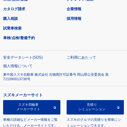
カタログ請求
企業情報
購入相談
採用情報
試乗車検索
車検/点検/整備予約
安全データシート(SDS)
ご利用にあたって
個人情報について
東中国スズキ自動車 株式会社 古物商許可証番号 岡山県公安委員会 第
721090013738号
スズキメーカーサイト
スズキ四輪車
見積り
メーカーサイト
シミュレーション
車種の詳細などメーカー情報をご覧
スズキのクルマの見積りを簡単にシ
いただける、メーカーサイトです。
ミュレーションできます。