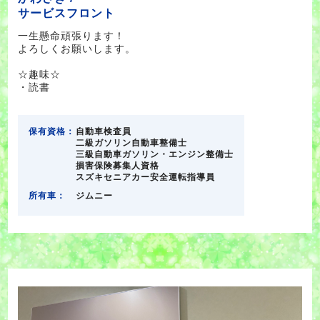
サービスフロント
一生懸命頑張ります！
よろしくお願いします。
☆趣味☆
・読書
保有資格：
自動車検査員
二級ガソリン自動車整備士
三級自動車ガソリン・エンジン整備士
損害保険募集人資格
スズキセニアカー安全運転指導員
所有車：
ジムニー