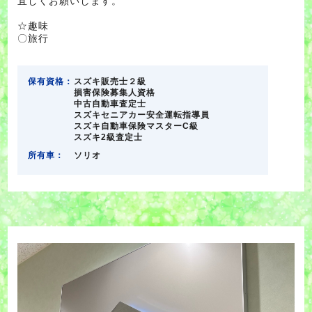
宜しくお願いします。
☆趣味
〇旅行
保有資格：
スズキ販売士２級
損害保険募集人資格
中古自動車査定士
スズキセニアカー安全運転指導員
スズキ自動車保険マスターC級
スズキ2級査定士
所有車：
ソリオ