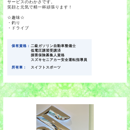
サービスのわかさです。
笑顔と元気で精一杯頑張ります！
☆趣味☆
・釣り
・ドライブ
保有資格：
二級ガソリン自動車整備士
低電圧講習受講済
損害保険募集人資格
スズキセニアカー安全運転指導員
所有車：
スイフトスポーツ