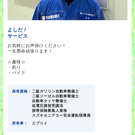
よしだ /
サービス
お気軽にお声掛けください！
一生懸命頑張ります！
☆趣味☆
・釣り
・バイク
保有資格：
二級ガソリン自動車整備士
二級ジーゼル自動車整備士
自動車タイヤ整備士
低電圧講習受講済
損害保険募集人資格
スズキセニアカー安全運転指導員
所有車：
エブリイ