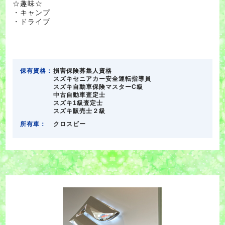
☆趣味☆
・キャンプ
・ドライブ
保有資格：
損害保険募集人資格
スズキセニアカー安全運転指導員
スズキ自動車保険マスターC級
中古自動車査定士
スズキ1級査定士
スズキ販売士２級
所有車：
クロスビー