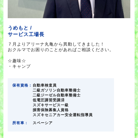
うめもと /
サービス工場長
７月よりアリーナ丸亀から異動してきました！
おクルマでお困りのことがあればご相談ください。
☆趣味☆
・キャンプ
保有資格：
自動車検査員
二級ガソリン自動車整備士
二級ジーゼル自動車整備士
低電圧講習受講済
スズキサービス一級
損害保険募集人資格
スズキセニアカー安全運転指導員
所有車：
スペーシア