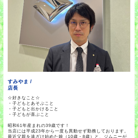
すみやま /
店長
☆好きなこと☆
・子どもとあそぶこと
・子どもと出かけること
・子どもが喜ぶこと
昭和61年産まれの39歳です！
当店には平成23年から一度も異動せず勤務しております。
最近父親を遠ざけ始めた娘（10歳・8歳）と、ジムニーが