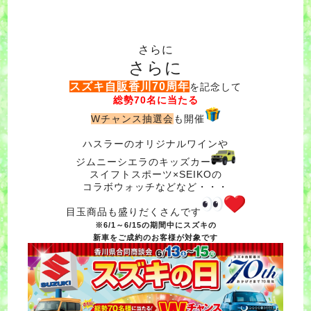
さらに
さらに
スズキ自販香川70周年
を記念して
総勢70名に当たる
Wチャンス抽選会
も開催
ハスラーのオリジナルワインや
ジムニーシエラのキッズカー
スイフトスポーツ×SEIKOの
コラボウォッチなどなど・・・
目玉商品も盛りだくさんです
※6/1～6/15の期間中にスズキの
新車をご成約のお客様が対象です