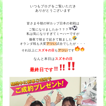
いつもブログをご覧いただき
ありがとうございます
皆さま今朝のWカップ日本の初戦は
ご覧になりましたか？？？
私は気になりすぎてミーハーですが
徹夜で朝まで起きて観ました
オランダ戦も大変
アツい
試合でしたが・・・
それ以上に
スズキの日
も
アツい
です
なんと本日は
スズキの日
最終日です