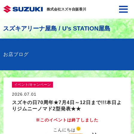
株式会社スズキ自販香川
スズキアリーナ屋島 / U’s STATION屋島
お店ブログ
イベント/キャンペーン
2026.07.01
スズキの日70周年★7月4日～12日まで!!!本日よ
りジムニーノマド2型発表★★
※このイベントは終了しました
こんにちは