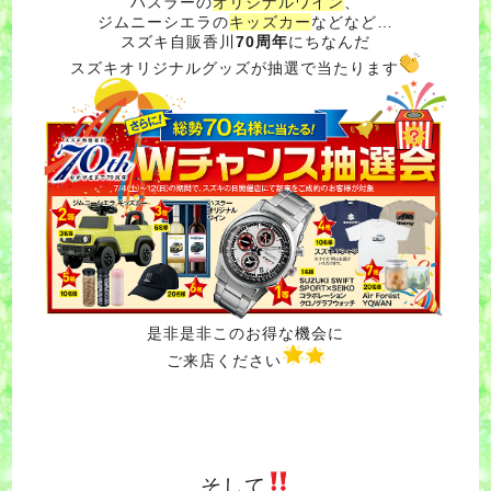
ハスラーの
オリジナルワイン
、
ジムニーシエラの
キッズカー
などなど…
スズキ自販香川
70周年
にちなんだ
スズキオリジナルグッズが抽選で当たります
是非是非このお得な機会に
ご来店ください
そして