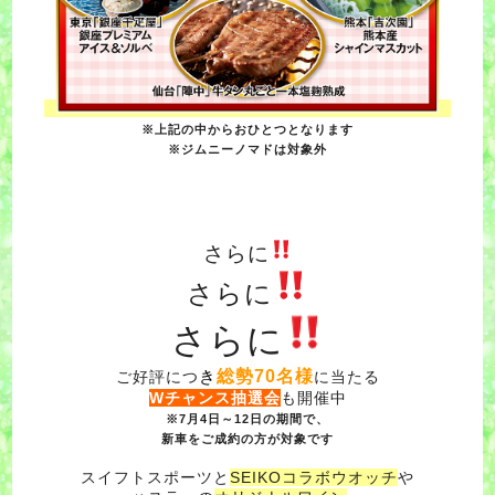
※上記の中からおひとつとなります
※ジムニーノマドは対象外
さらに
さらに
さらに
総勢70名様
ご好評につ
き
に当たる
Wチャンス抽選会
も開催中
※7月4日～12日の期間で、
新車をご成約の方が対象です
スイフトスポーツと
SEIKOコラボウオッチ
や