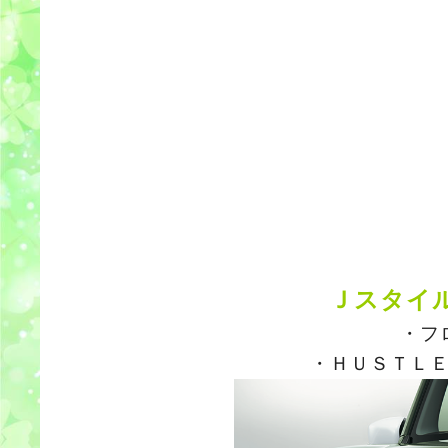
Ｊスタイ
・フ
・ＨＵＳＴＬ