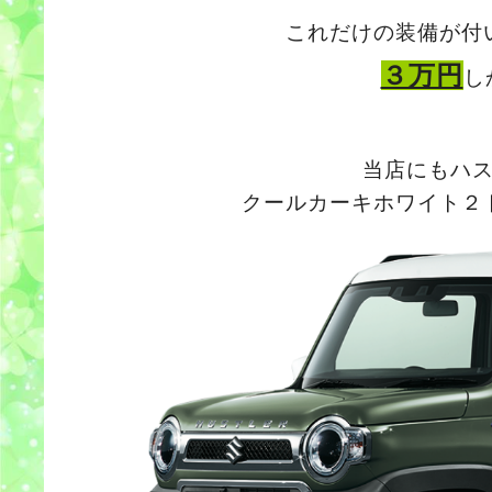
これだけの装備が付
３万円
し
当店にもハ
クールカーキホワイト２