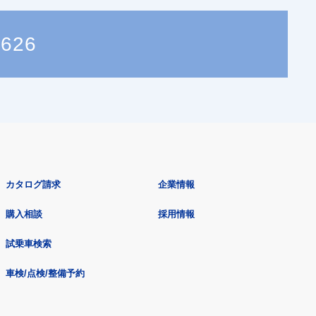
3626
カタログ請求
企業情報
購入相談
採用情報
試乗車検索
車検/点検/整備予約