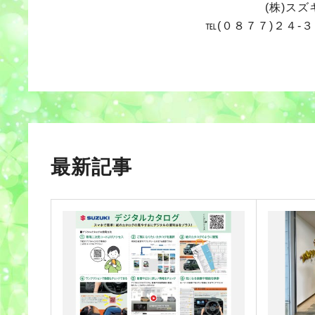
(株)ス
℡(０８７７)２４-
最新記事