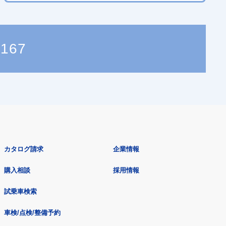
3167
カタログ請求
企業情報
購入相談
採用情報
試乗車検索
車検/点検/整備予約