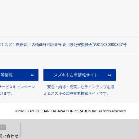
社 スズキ自販香川 古物商許可証番号 香川県公安委員会 第811080000857号
ル等情報
スズキ中古車情報サイト
/サービスキャンペーン
「安心・納得・充実」なラインアップを揃
けます。
えるスズキ公式中古車検索サイトです。
©2026 SUZUKI JIHAN KAGAWA CORPORATION Inc. All rights reserved.
問い合わせ