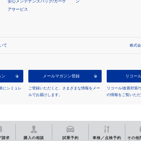
安心メンテナンスパック/カーケ
ン
アサービス
いて
株式会
ョン
メールマガジン登録
リコー
単にシミュレ
ご登録いただくと、さまざまな情報をメー
リコール/改善対策
ルでお届けします。
の情報をご覧いただ
グ
請求
購入の相談
試乗予約
車検／点検
予約
その他