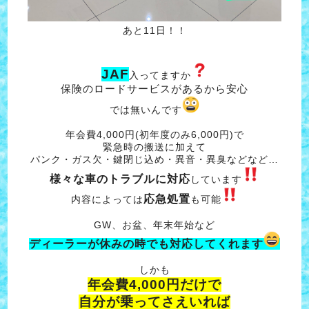
あと11日！！
JAF
入ってますか
保険のロードサービスがあるから安心
では無いんです
年会費4,000円(初年度のみ6,000円)で
緊急時の搬送に加えて
パンク・ガス欠・鍵閉じ込め・異音・異臭などなど…
様々な車のトラブルに対応
しています
応急処置
内容によっては
も可能
GW、お盆、年末年始など
ディーラーが休みの時でも対応してくれます
しかも
年会費4,000円だけで
自分が乗ってさえいれば