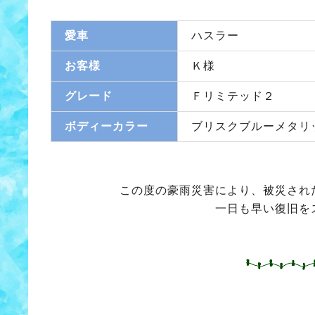
愛車
ハスラー
お客様
Ｋ様
グレード
Ｆリミテッド２
ボディーカラー
ブリスクブルーメタリ
この度の豪雨災害により、被災され
一日も早い復旧を