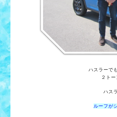
ハスラーで
２トー
ハス
ルーフが