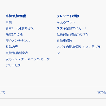
車検/点検/整備
クレジット/保険
車検
かえるプラン
新車1・6月無料点検
スズキ定額マイカー7
法定1年点検
延長保証 保証がのびた
安心メンテナンス
自動車保険
整備内容
スズキ自動車保険 ちょい得プラ
点検/整備料金表
ン
安心メンテナンスパック/カーケ
アサービス
いて
株式会