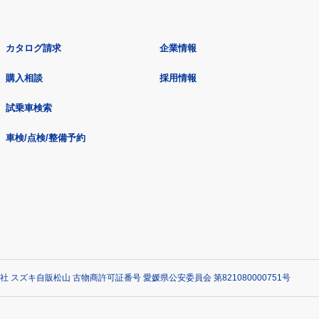
カタログ請求
企業情報
購入相談
採用情報
試乗車検索
車検/点検/整備予約
社 スズキ自販松山 古物商許可証番号 愛媛県公安委員会 第821080000751号