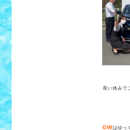
長い休みで
GW
はゆっ