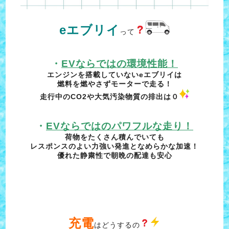
eエブリイ
って
・
EVならではの環境性能！
エンジンを搭載していないeエブリイは
燃料を燃やさずモーターで走る！
走行中のCO2や大気汚染物質の排出は０
・
EVならではのパワフルな走り！
荷物をたくさん積んでいても
レスポンスのよい力強い発進となめらかな加速！
優れた静粛性で朝晩の配達も安心
充電
はどうするの