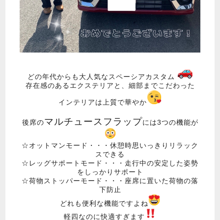
どの年代からも大人気なスペーシアカスタム ️
存在感のあるエクステリアと、細部までこだわった
インテリアは上質で華やか
マルチュースフラップ
後席の
には3つの機能が
☆オットマンモード・・・休憩時思いっきりリラック
スできる
☆レッグサポートモード・・・走行中の安定した姿勢
をしっかりサポート
☆荷物ストッパーモード・・・座席に置いた荷物の落
下防止
どれも便利な機能ですよね
軽四なのに快適すぎます